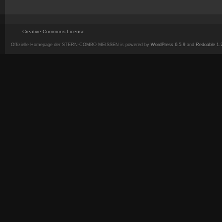
Creative Commons License
Offizielle Homepage der STERN-COMBO MEISSEN is powered by
WordPress 6.5.9
and
Redoable 1.