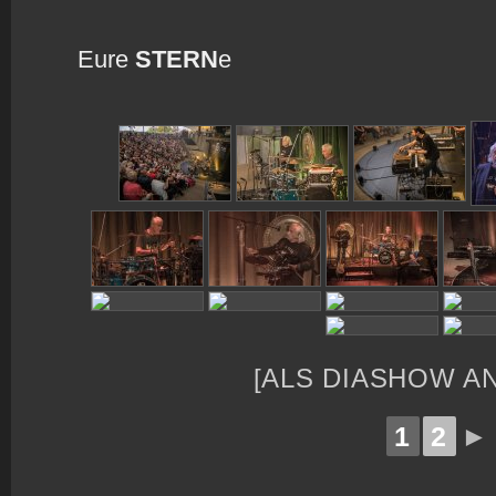
Eure
STERN
e
[ALS DIASHOW A
1
2
►