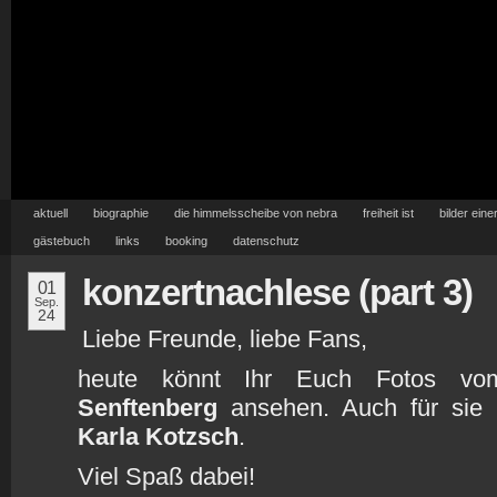
aktuell
biographie
die himmelsscheibe von nebra
freiheit ist
bilder eine
gästebuch
links
booking
datenschutz
konzertnachlese (part 3)
01
Sep.
24
Liebe Freunde, liebe Fans,
heute könnt Ihr Euch Fotos vom
Senftenberg
ansehen. Auch für sie
Karla Kotzsch
.
Viel Spaß dabei!