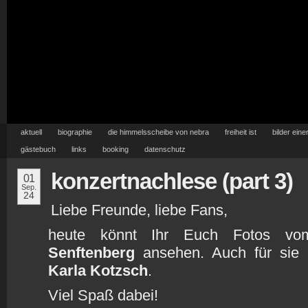
aktuell
biographie
die himmelsscheibe von nebra
freiheit ist
bilder eine
gästebuch
links
booking
datenschutz
konzertnachlese (part 3)
01
Sep.
24
Liebe Freunde, liebe Fans,
heute könnt Ihr Euch Fotos vom
Senftenberg
ansehen. Auch für sie
Karla Kotzsch
.
Viel Spaß dabei!