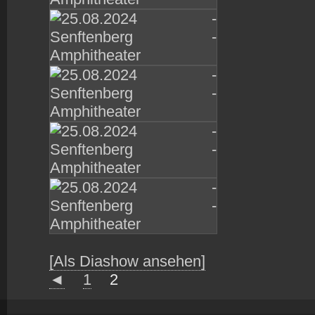
[Als Diashow ansehen]
◄
1
2