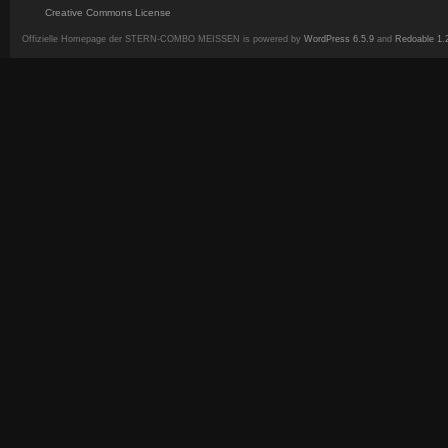
Creative Commons License
Offizielle Homepage der STERN-COMBO MEISSEN is powered by
WordPress 6.5.9
and
Redoable 1.