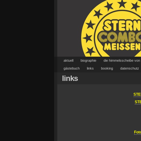
aktuell
biographie
die himmelsscheibe von
gästebuch
links
booking
datenschutz
links
STE
ST
Fot