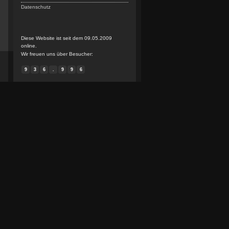
Datenschutz
Diese Website ist seit dem 09.05.2009
online.
Wir freuen uns über Besucher:
9
3
6
.
9
9
6