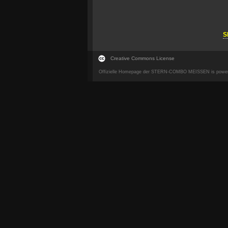
S
Creative Commons License
Offizielle Homepage der STERN-COMBO MEISSEN is powe