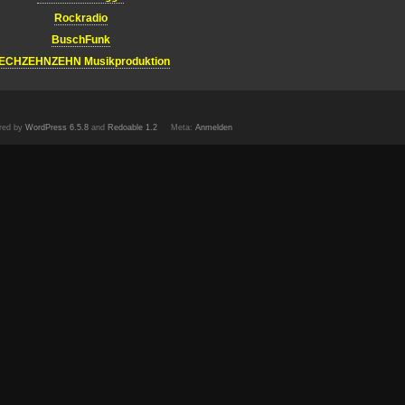
Rockradio
BuschFunk
ECHZEHNZEHN Musikproduktion
red by
WordPress 6.5.8
and
Redoable 1.2
Meta:
Anmelden