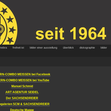
 nebra
freiheit ist
bilder einer ausstellung
überblick
diskographie
bilder
RN-COMBO MEISSEN bei Facebook
ERN-COMBO MEISSEN bei YouTube
Manuel Schmid
ART AGENTUR SEIDEL
Der SACHSENDREIER
ogalerien SCM & SACHSENDREIER
Deutsche Mugge