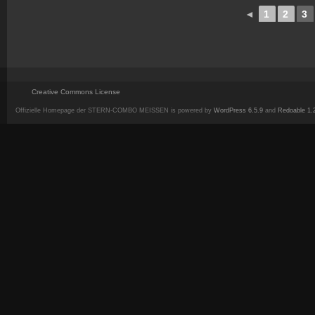
◄
1
2
3
Creative Commons License
Offizielle Homepage der STERN-COMBO MEISSEN is powered by
WordPress 6.5.9
and
Redoable 1.