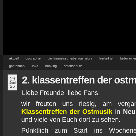
aktuell
biographie
die himmelsscheibe von nebra
freiheit ist
bilder eine
gästebuch
links
booking
datenschutz
2. klassentreffen der ost
26
Juni
26
Liebe Freunde, liebe Fans,
wir freuten uns riesig, am ver
Klassentreffen der Ostmusik
in
Neu
und viele von Euch dort zu sehen.
Pünktlich zum Start ins Wochen