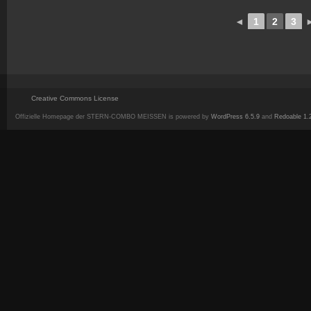
◄
1
2
3
Creative Commons License
Offizielle Homepage der STERN-COMBO MEISSEN is powered by
WordPress 6.5.9
and
Redoable 1.