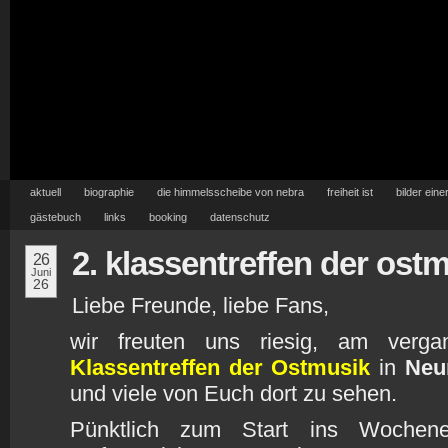
aktuell
biographie
die himmelsscheibe von nebra
freiheit ist
bilder eine
gästebuch
links
booking
datenschutz
2. klassentreffen der ost
26
Juni
26
Liebe Freunde, liebe Fans,
wir freuten uns riesig, am ver
Klassentreffen der Ostmusik
in
Neu
und viele von Euch dort zu sehen.
Pünktlich zum Start ins Wochen