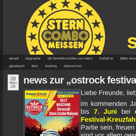
aktuell
biographie
die himmelsscheibe von nebra
freiheit ist
bilder eine
gästebuch
links
booking
datenschutz
news zur „ostrock festiva
03
März
26
Liebe Freunde, lie
im kommenden Ja
bis
7. Juni
bei e
Festival-Kreuzfa
Partie sein, freuen
sind vor allem ges