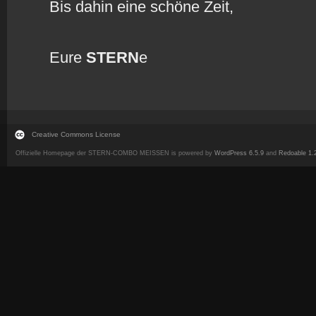
Bis dahin eine schöne Zeit,
Eure
STERN
e
Creative Commons License
Offizielle Homepage der STERN-COMBO MEISSEN is powered by
WordPress 6.5.9
and
Redoable 1.