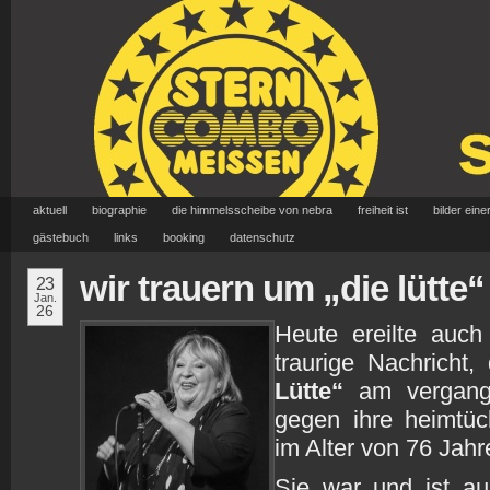
aktuell
biographie
die himmelsscheibe von nebra
freiheit ist
bilder eine
gästebuch
links
booking
datenschutz
wir trauern um „die lütte“
23
Jan.
26
Heute ereilte auch
traurige Nachricht
Lütte“
am vergang
gegen ihre heimtüc
im Alter von 76 Jahr
Sie war und ist au