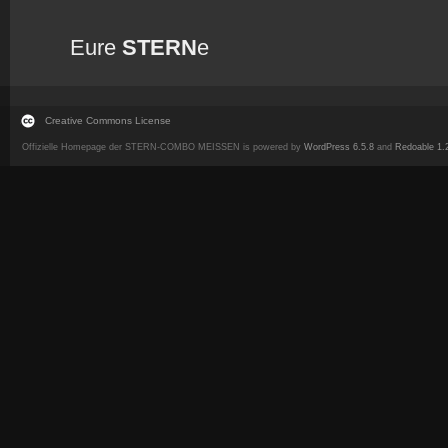
Eure
STERN
e
Creative Commons License
Offizielle Homepage der STERN-COMBO MEISSEN is powered by
WordPress 6.5.8
and
Redoable 1.