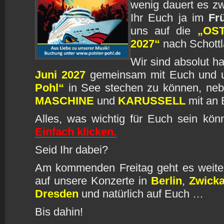
wenig dauert es zwa
Ihr Euch ja im
Fr
uns auf die
„OST
2027“
nach Schott
Wir sind absolut 
Juni 2027
gemeinsam mit Euch und 
Pohl“
in See stechen zu können, ne
MASCHINE
und
KARUSSELL
mit an 
Alles, was wichtig für Euch sein könnt
Einfach klicken.
Seid Ihr dabei?
Am kommenden Freitag geht es weiter
auf unsere Konzerte in
Berlin
,
Zwick
Dresden
und natürlich auf Euch …
Bis dahin!