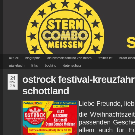
aktuell
biographie
die himmelsscheibe von nebra
freiheit ist
bilder eine
gästebuch
links
booking
datenschutz
ostrock festival-kreuzfah
24
Nov.
25
schottland
Liebe Freunde, lie
die Weihnachtszei
passenden Geschen
allem auch für Eu