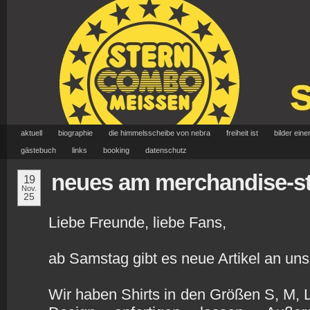
aktuell
biographie
die himmelsscheibe von nebra
freiheit ist
bilder eine
gästebuch
links
booking
datenschutz
neues am merchandise-s
19
Nov.
25
Liebe Freunde, liebe Fans,
ab Samstag gibt es neue Artikel an u
Wir haben Shirts in den Größen S, M,