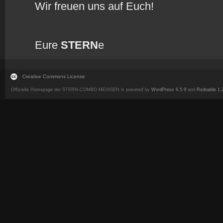
Wir freuen uns auf Euch!
Eure
STERN
e
Creative Commons License
Offizielle Homepage der STERN-COMBO MEISSEN is powered by
WordPress 6.5.9
and
Redoable 1.