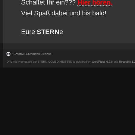
Schaltet Ihr ein???
Hier hören.
Viel Spaß dabei und bis bald!
Eure
STERN
e
Creative Commons License
Offizielle Homepage der STERN-COMBO MEISSEN is powered by
WordPress 6.5.8
and
Redoable 1.