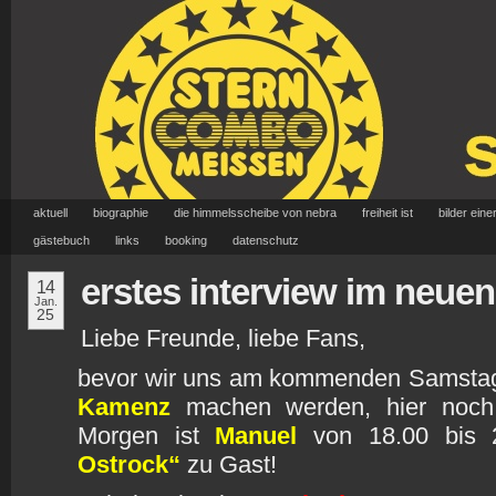
aktuell
biographie
die himmelsscheibe von nebra
freiheit ist
bilder eine
gästebuch
links
booking
datenschutz
erstes interview im neuen
14
Jan.
25
Liebe Freunde, liebe Fans,
bevor wir uns am kommenden Samstag
Kamenz
machen werden, hier noch 
Morgen ist
Manuel
von 18.00 bis 
Ostrock“
zu Gast!