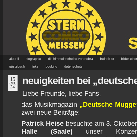
aktuell
biographie
die himmelsscheibe von nebra
freiheit ist
bilder eine
gästebuch
links
booking
datenschutz
neuigkeiten bei „deutsc
15
Okt.
24
Liebe Freunde, liebe Fans,
das Musikmagazin
„Deutsche Mugge
zwei neue Beiträge:
Patrick Heise
besuchte am 3. Oktobe
Halle (Saale)
unser Konze