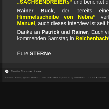
„SACHSENDREIERs“
und berichtet 
Rainer Buck
, der bereits ei
Himmelsscheibe von Nebra“
verf
Manuel
, auch dieses Interview ist seit
Danke an
Patrick
und
Rainer
, Euch v
kommenden Samstag in
Reichenbach
Eure
STERN
e
Creative Commons License
Offizielle Homepage der STERN-COMBO MEISSEN is powered by
WordPress 6.5.9
and
Redoable 1.