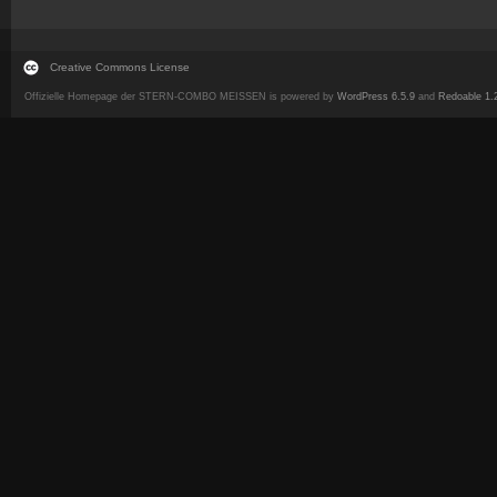
Creative Commons License
Offizielle Homepage der STERN-COMBO MEISSEN is powered by
WordPress 6.5.9
and
Redoable 1.