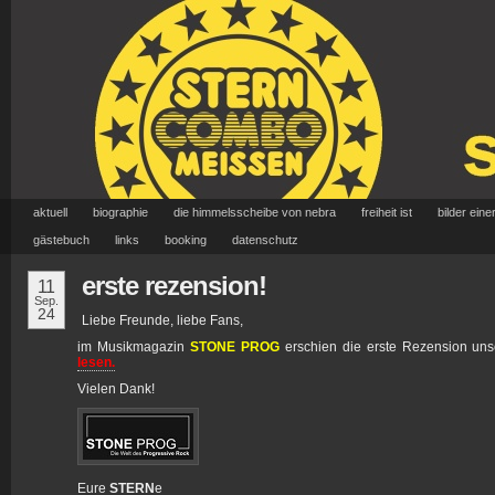
aktuell
biographie
die himmelsscheibe von nebra
freiheit ist
bilder eine
gästebuch
links
booking
datenschutz
erste rezension!
11
Sep.
24
Liebe Freunde, liebe Fans,
im Musikmagazin
STONE PROG
erschien die erste Rezension un
lesen.
Vielen Dank!
Eure
STERN
e