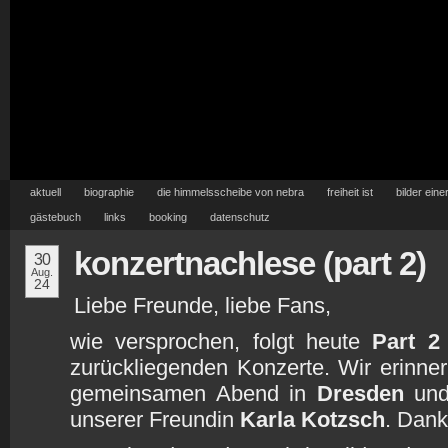
aktuell
biographie
die himmelsscheibe von nebra
freiheit ist
bilder eine
gästebuch
links
booking
datenschutz
konzertnachlese (part 2)
30
Aug.
24
Liebe Freunde, liebe Fans,
wie versprochen, folgt heute
Part 2
zurückliegenden Konzerte. Wir erinne
gemeinsamen Abend in
Dresden
und 
unserer Freundin
Karla Kotzsch
. Dank