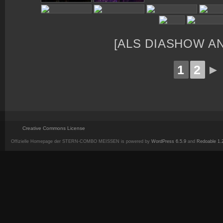
[ALS DIASHOW A
1
2
►
Creative Commons License
Offizielle Homepage der STERN-COMBO MEISSEN is powered by
WordPress 6.5.9
and
Redoable 1.