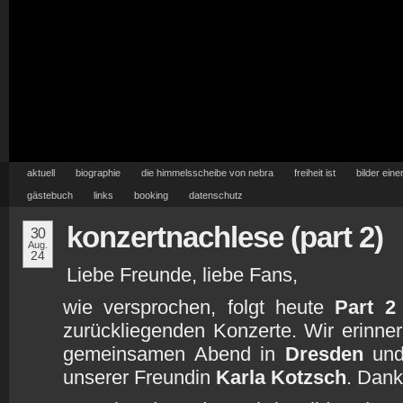
aktuell
biographie
die himmelsscheibe von nebra
freiheit ist
bilder eine
gästebuch
links
booking
datenschutz
konzertnachlese (part 2)
30
Aug.
24
Liebe Freunde, liebe Fans,
wie versprochen, folgt heute
Part 2
zurückliegenden Konzerte. Wir erinne
gemeinsamen Abend in
Dresden
und 
unserer Freundin
Karla Kotzsch
. Dank