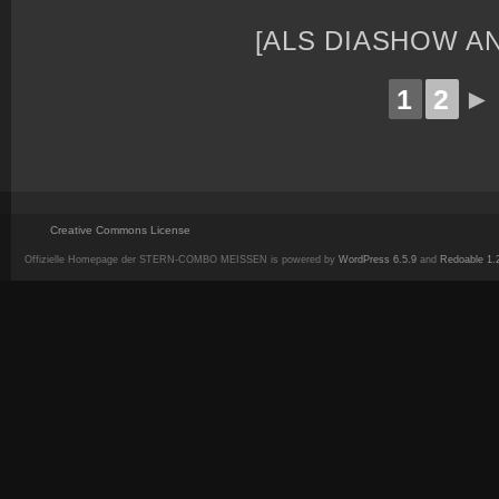
[ALS DIASHOW A
1
2
►
Creative Commons License
Offizielle Homepage der STERN-COMBO MEISSEN is powered by
WordPress 6.5.9
and
Redoable 1.