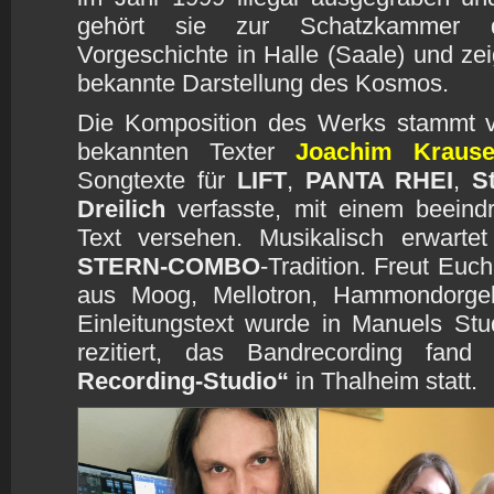
gehört sie zur Schatzkammer 
Vorgeschichte in Halle (Saale) und zeig
bekannte Darstellung des Kosmos.
Die Komposition des Werks stammt
bekannten Texter
Joachim Kraus
Songtexte für
LIFT
,
PANTA RHEI
,
S
Dreilich
verfasste, mit einem beeind
Text versehen. Musikalisch erwarte
STERN-COMBO
-Tradition. Freut Euch
aus Moog, Mellotron, Hammondorgel 
Einleitungstext wurde in Manuels St
rezitiert, das Bandrecording fa
Recording-Studio“
in Thalheim statt.