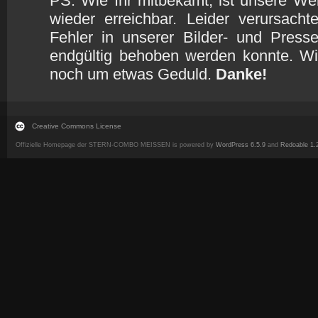
PS. Wie Ihr mitbekamt, ist unsere Webs
wieder erreichbar. Leider verursach
Fehler in unserer Bilder- und Presse
endgültig behoben werden konnte. Wi
noch um etwas Geduld.
Danke!
Creative Commons License
Offizielle Homepage der STERN-COMBO MEISSEN is powered by
WordPress 6.5.9
and
Redoable 1.