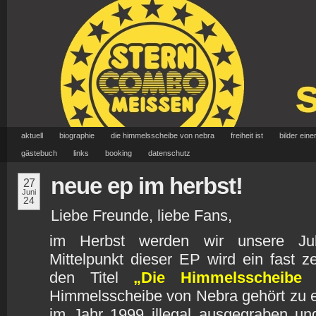
aktuell
biographie
die himmelsscheibe von nebra
freiheit ist
bilder eine
gästebuch
links
booking
datenschutz
neue ep im herbst!
27
Juni
24
Liebe Freunde, liebe Fans,
im Herbst werden wir unsere Jubi
Mittelpunkt dieser EP wird ein fast 
den Titel
„Die Himmelsscheibe
Himmelsscheibe von Nebra gehört zu 
im Jahr 1999 illegal ausgegraben un