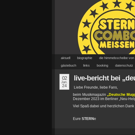
aktuell
biographie
die himmelsscheibe von
gästebuch
links
booking
datenschutz
live-bericht bei „
02
Jan.
24
Liebe Freunde, liebe Fans,
beim Musikmagazin
„Deutsche Mug
Dezember 2023 im Berliner „Neu-Hel
Viel Spaß dabei und herzlichen Dank
Eure
STERN
e