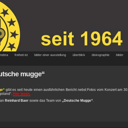
 nebra
freiheit ist
bilder einer ausstellung
überblick
diskographie
bilder
deutsche mugge“
ge“
gibt es seit heute einen ausführlichen Bericht nebst Fotos vom Konzert am 30
goland“.
Hier lesen.
 an
Reinhard Baer
sowie das Team von
„Deutsche Mugge“
.