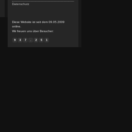
Datenschutz
Diese Website ist seit dem 09.05.2009
online.
Wir freuen uns über Besucher:
9
3
7
.
2
5
1