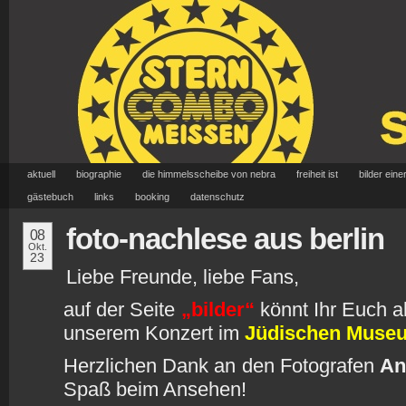
aktuell
biographie
die himmelsscheibe von nebra
freiheit ist
bilder eine
gästebuch
links
booking
datenschutz
foto-nachlese aus berlin
08
Okt.
23
Liebe Freunde, liebe Fans,
auf der Seite
„bilder“
könnt Ihr Euch a
unserem Konzert im
Jüdischen Museu
Herzlichen Dank an den Fotografen
An
Spaß beim Ansehen!