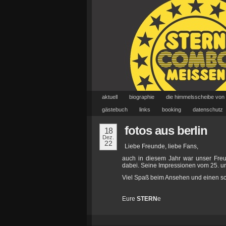
aktuell
biographie
die himmelsscheibe von
gästebuch
links
booking
datenschutz
fotos aus berlin
18
Dez.
22
Liebe Freunde, liebe Fans,
auch in diesem Jahr war unser Fr
dabei. Seine Impressionen vom 25. un
Viel Spaß beim Ansehen und einen sc
Eure
STERN
e