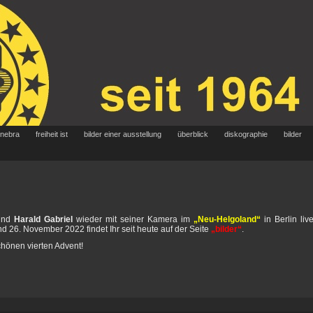
 nebra
freiheit ist
bilder einer ausstellung
überblick
diskographie
bilder
eund
Harald Gabriel
wieder mit seiner Kamera im
„Neu-Helgoland“
in Berlin liv
d 26. November 2022 findet Ihr seit heute auf der Seite
„bilder“
.
hönen vierten Advent!