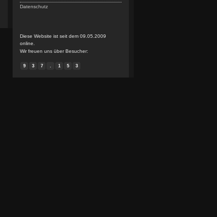
Datenschutz
Diese Website ist seit dem 09.05.2009
online.
Wir freuen uns über Besucher:
9
3
7
.
1
5
3