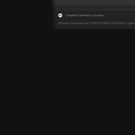
Creative Commons License
Offizielle Homepage der STERN-COMBO MEISSEN is powe