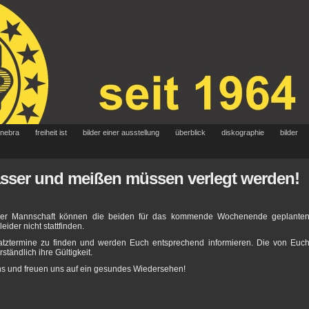
 nebra
freiheit ist
bilder einer ausstellung
überblick
diskographie
bilder
asser und meißen müssen verlegt werden!
erer Mannschaft können die beiden für das kommende Wochenende geplante
leider nicht stattfinden.
rsatztermine zu finden und werden Euch entsprechend informieren. Die von Euc
tändlich ihre Gültigkeit.
ns und freuen uns auf ein gesundes Wiedersehen!