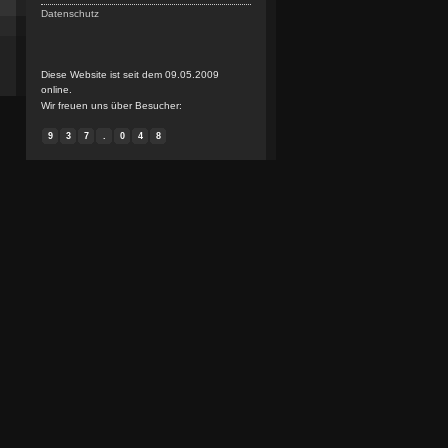
Datenschutz
Diese Website ist seit dem 09.05.2009
online.
Wir freuen uns über Besucher:
9
3
7
.
0
4
8