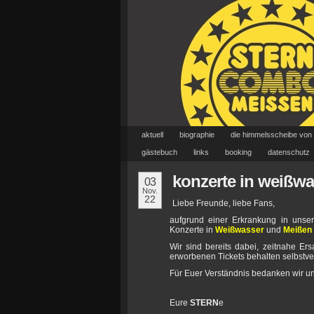
aktuell
biographie
die himmelsscheibe von
gästebuch
links
booking
datenschutz
konzerte in weißw
03
Nov.
22
Liebe Freunde, liebe Fans,
aufgrund einer Erkrankung in uns
Konzerte in
Weißwasser
und
Meißen
Wir sind bereits dabei, zeitnahe E
erworbenen Tickets behalten selbstvers
Für Euer Verständnis bedanken wir u
Eure
STERN
e