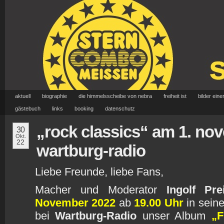
aktuell
biographie
die himmelsscheibe von nebra
freiheit ist
bilder eine
gästebuch
links
booking
datenschutz
„rock classics“ am 1. no
30
Okt.
22
wartburg-radio
Liebe Freunde, liebe Fans,
Macher und Moderator
Ingolf Pre
November 2022
ab
19.00 Uhr
in sein
bei
Wartburg-Radio
unser Album
„F