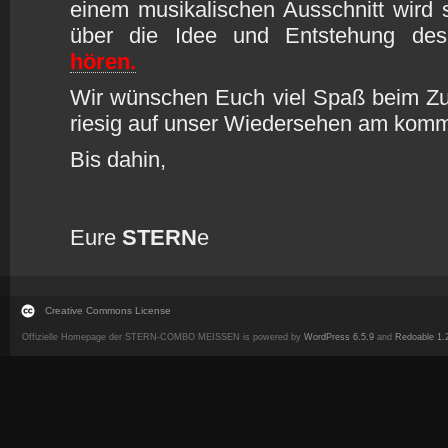
einem musikalischen Ausschnitt wird 
über die Idee und Entstehung des
hören.
Wir wünschen Euch viel Spaß beim Zu
riesig auf unser Wiedersehen am kom
Bis dahin,
Eure
STERN
e
Creative Commons License
Offizielle Homepage der STERN-COMBO MEISSEN is powered by
WordPress 6.5.9
and
Redoable 1.