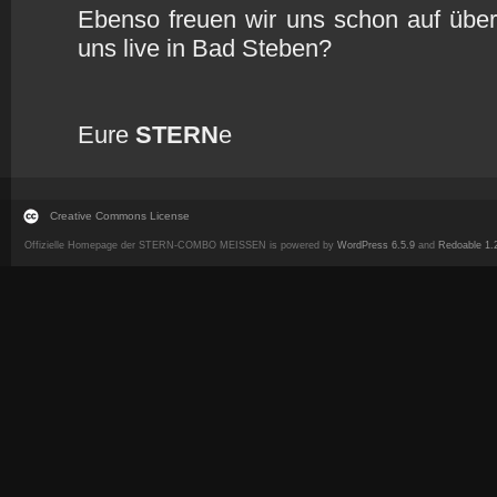
Ebenso freuen wir uns schon auf über
uns live in Bad Steben?
Eure
STERN
e
Creative Commons License
Offizielle Homepage der STERN-COMBO MEISSEN is powered by
WordPress 6.5.9
and
Redoable 1.