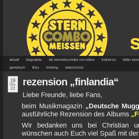
aktuell
biographie
die himmelsscheibe von nebra
freiheit ist
bilder eine
gästebuch
links
booking
datenschutz
rezension „finlandia“
19
Okt.
22
Liebe Freunde, liebe Fans,
beim Musikmagazin
„Deutsche Mugg
ausführliche Rezension des Albums
„F
Wir bedanken uns bei Christian u
wünschen auch Euch viel Spaß mit de