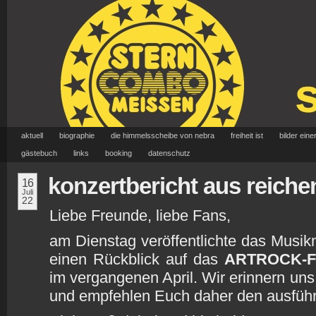
aktuell
biographie
die himmelsscheibe von nebra
freiheit ist
bilder eine
gästebuch
links
booking
datenschutz
konzertbericht aus reich
16
Juli
22
Liebe Freunde, liebe Fans,
am Dienstag veröffentlichte das Musi
einen Rückblick auf das
ARTROCK-F
im vergangenen April. Wir erinnern uns 
und empfehlen Euch daher den ausführl