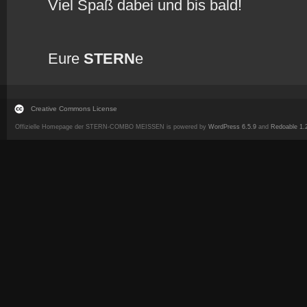
Viel Spaß dabei und bis bald!
Eure
STERN
e
Creative Commons License
Offizielle Homepage der STERN-COMBO MEISSEN is powered by
WordPress 6.5.9
and
Redoable 1.