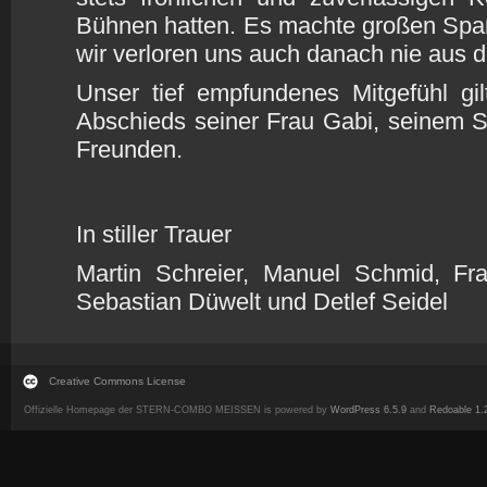
Bühnen hatten. Es machte großen Spaß
wir verloren uns auch danach nie aus 
Unser tief empfundenes Mitgefühl gi
Abschieds seiner Frau Gabi, seinem S
Freunden.
In stiller Trauer
Martin Schreier, Manuel Schmid, Fra
Sebastian Düwelt und Detlef Seidel
Creative Commons License
Offizielle Homepage der STERN-COMBO MEISSEN is powered by
WordPress 6.5.9
and
Redoable 1.