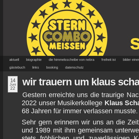
aktuell
biographie
die himmelsscheibe von nebra
freiheit ist
bilder eine
gästebuch
links
booking
datenschutz
wir trauern um klaus sch
14
Juni
22
Gestern erreichte uns die traurige Nac
2022 unser Musikerkollege
Klaus Sch
68 Jahren für immer verlassen musste.
Sehr gern erinnern wir uns an die Zeit
und 1989 mit ihm gemeinsam unterwe
stets fröhlichen und zuverlässigen 