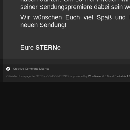
seiner Sendungspremiere dabei sein 
Wir wünschen Euch viel Spaß und Ing
neuen Sendung!
Eure
STERN
e
Creative Commons License
Offizielle Homepage der STERN-COMBO MEISSEN is powered by
WordPress 6.5.8
and
Redoable 1.