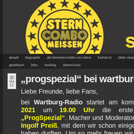
aktuell
biographie
die himmelsscheibe von nebra
freiheit ist
bilder eine
gästebuch
links
booking
datenschutz
„progspezial“ bei wartbur
30
Mai
21
Liebe Freunde, liebe Fans,
bei
Wartburg-Radio
startet am ko
2021
um
19.00 Uhr
die erste
„ProgSpezial“
. Macher und Moderator
Ingolf Preiß
, mit dem wir schon eini
haben durften. Um so mehr freuen wir