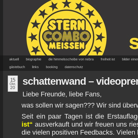
aktuell
biographie
die himmelsscheibe von nebra
freiheit ist
bilder eine
gästebuch
links
booking
datenschutz
schattenwand – videopre
15
Okt.
20
Liebe Freunde, liebe Fans,
was sollen wir sagen??? Wir sind überw
Seit ein paar Tagen ist die Erstaufl
ist“
ausverkauft und wir freuen uns ri
die vielen positiven Feedbacks. Vielen 