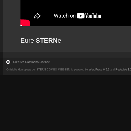
Eure
STERN
e
Creative Commons License
Offizielle Homepage der STERN-COMBO MEISSEN is powered by
WordPress 6.5.9
and
Redoable 1.