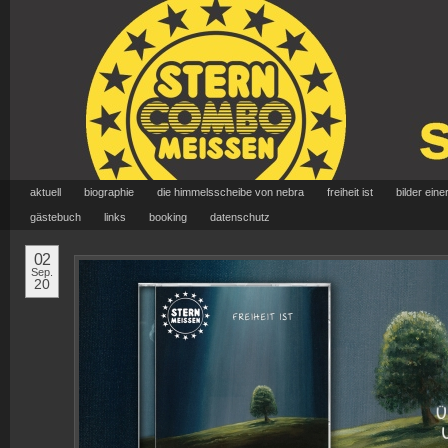
aktuell
biographie
die himmelsscheibe von nebra
freiheit ist
bilder eine
gästebuch
links
booking
datenschutz
02
Sep.
20