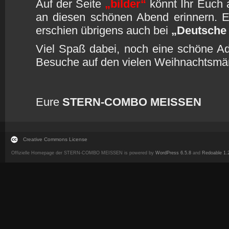
Auf der Seite
„bilder“
könnt Ihr Euch 
an diesen schönen Abend erinnern. E
erschien übrigens auch bei
„Deutsche
Viel Spaß dabei, noch eine schöne Adv
Besuche auf den vielen Weihnachtsmä
Eure
STERN-COMBO MEISSEN
Creative Commons License
Offizielle Homepage der STERN-COMBO MEISSEN is powered by
WordPress 6.5.8
and
Redoable 1.