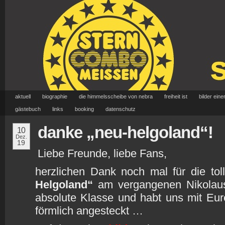
aktuell
biographie
die himmelsscheibe von nebra
freiheit ist
bilder eine
gästebuch
links
booking
datenschutz
danke „neu-helgoland“!
10
Dez.
19
Liebe Freunde, liebe Fans,
herzlichen Dank noch mal für die to
Helgoland“
am vergangenen Nikolaus
absolute Klasse und habt uns mit Eu
förmlich angesteckt …