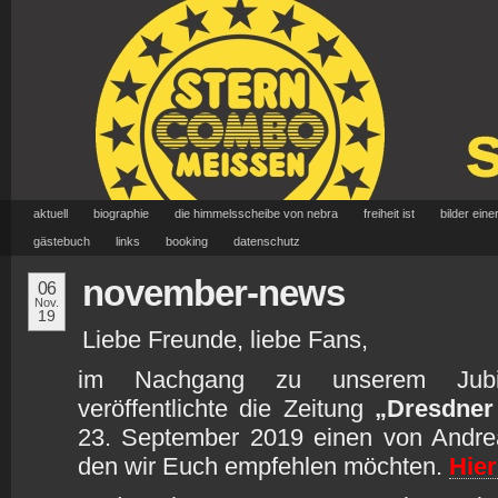
aktuell
biographie
die himmelsscheibe von nebra
freiheit ist
bilder eine
gästebuch
links
booking
datenschutz
november-news
06
Nov.
19
Liebe Freunde, liebe Fans,
im Nachgang zu unserem Jubil
veröffentlichte die Zeitung
„Dresdner
23. September 2019 einen von Andrea
den wir Euch empfehlen möchten.
Hier