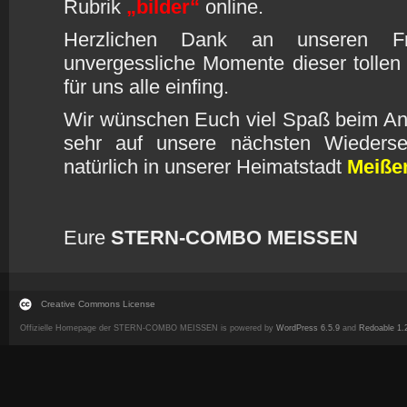
Rubrik
„bilder“
online.
Herzlichen Dank an unseren Fr
unvergessliche Momente dieser tollen
für uns alle einfing.
Wir wünschen Euch viel Spaß beim An
sehr auf unsere nächsten Wieder
natürlich in unserer Heimatstadt
Meiße
Eure
STERN-COMBO MEISSEN
Creative Commons License
Offizielle Homepage der STERN-COMBO MEISSEN is powered by
WordPress 6.5.9
and
Redoable 1.