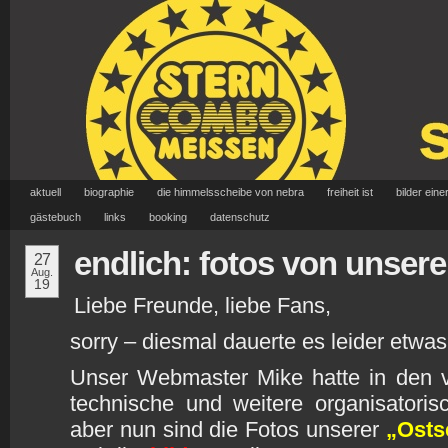
aktuell
biographie
die himmelsscheibe von nebra
freiheit ist
bilder eine
gästebuch
links
booking
datenschutz
endlich: fotos von unser
27
Aug.
19
Liebe Freunde, liebe Fans,
sorry – diesmal dauerte es leider etwa
Unser Webmaster Mike hatte in den 
technische und weitere organisator
aber nun sind die Fotos unserer
„Osts