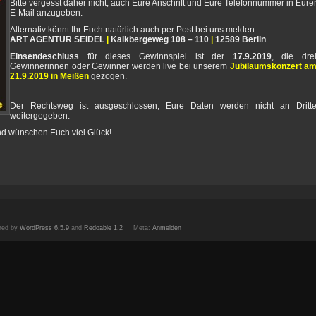
Bitte vergesst daher nicht, auch Eure Anschrift und Eure Telefonnummer in Eure
E-Mail anzugeben.
Alternativ könnt Ihr Euch natürlich auch per Post bei uns melden:
ART AGENTUR SEIDEL
|
Kalkbergeweg 108 – 110
|
12589 Berlin
Einsendeschluss
für dieses Gewinnspiel ist der
17.9.2019
, die dre
Gewinnerinnen oder Gewinner werden live bei unserem
Jubiläumskonzert
a
21.9.2019 in Meißen
gezogen.
Der Rechtsweg ist ausgeschlossen, Eure Daten werden nicht an Dritt
weitergegeben.
und wünschen Euch viel Glück!
red by
WordPress 6.5.9
and
Redoable 1.2
Meta:
Anmelden