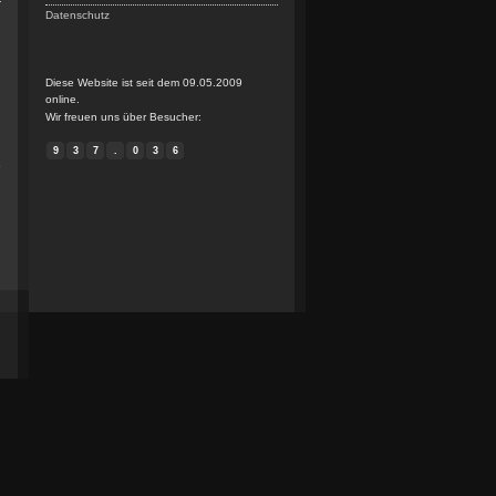
r
Datenschutz
Diese Website ist seit dem 09.05.2009
i
online.
m
Wir freuen uns über Besucher:
9
3
7
.
0
3
6
e