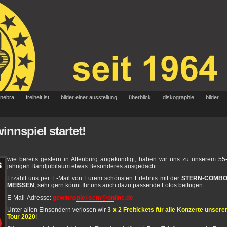
 nebra
freiheit ist
bilder einer ausstellung
überblick
diskographie
bilder
nnspiel startet!
wie bereits gestern in Altenburg angekündigt, haben wir uns zu unserem 55
jährigen Bandjubiläum etwas Besonderes ausgedacht …
Erzählt uns per E-Mail von Eurem schönsten Erlebnis mit der
STERN-COMB
MEISSEN
, sehr gern könnt Ihr uns auch dazu passende Fotos beifügen.
E-Mail-Adresse:
gewinnspiel-scm@online.de
Unter allen Einsendern verlosen wir
3 x 2 Freitickets für alle Konzerte unsere
Tour 2020
!