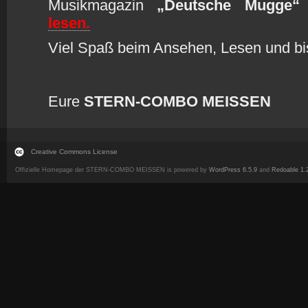
Musikmagazin
„Deutsche Mugge“
v
lesen.
Viel Spaß beim Ansehen, Lesen und b
Eure
STERN-COMBO MEISSEN
Creative Commons License
Offizielle Homepage der STERN-COMBO MEISSEN is powered by
WordPress 6.5.9
and
Redoable 1.