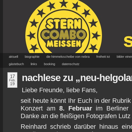
aktuell
biographie
die himmelsscheibe von nebra
freiheit ist
bilder eine
gästebuch
links
booking
datenschutz
nachlese zu „neu-helgol
17
Feb.
19
Liebe Freunde, liebe Fans,
seit heute könnt Ihr Euch in der Rubri
Konzert am
8. Februar
im Berline
Danke an die fleißigen Fotografen Lutz
Reinhard schrieb darüber hinaus ein