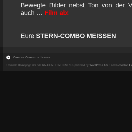
Bewegte Bilder nebst Ton von der Ve
auch …
Film ab!
Eure
STERN-COMBO MEISSEN
Creative Commons License
Offizielle Homepage der STERN-COMBO MEISSEN is powered by
WordPress 6.5.8
and
Redoable 1.