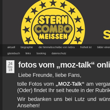
aktuell
biographie
die himmelsscheibe von nebra
freiheit ist
bilder eine
gästebuch
links
booking
datenschutz
fotos vom „moz-talk“ onl
24
Sep.
18
Liebe Freunde, liebe Fans,
tolle Fotos vom
„MOZ-Talk“
am vergan
(Oder) findet Ihr seit heute in der Rubri
Wir bedanken uns bei Lutz und wün
Ansehen!