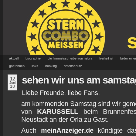
aktuell
biographie
die himmelsscheibe von nebra
freiheit ist
bilder eine
gästebuch
links
booking
datenschutz
sehen wir uns am samst
12
Juni
18
Liebe Freunde, liebe Fans,
am kommenden Samstag sind wir geme
von
KARUSSELL
beim Brunnenfe
Neustadt an der Orla zu Gast.
Auch
meinAnzeiger.de
kündigte das