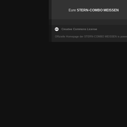
Eure
STERN-COMBO MEISSEN
Creative Commons License
Offizielle Homepage der STERN-COMBO MEISSEN is powe