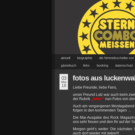
aktuell
biographie
die himmelsscheibe von
gästebuch
links
booking
datenschutz
fotos aus luckenwa
03
Mai
18
Liebe Freunde, liebe Fans,
unser Freund Lutz war auch beim zwei
der Rubrik
„bilder“
nun Fotos von die
Auch am vergangenen Montagabend in 
folgen in den kommenden Tagen …
Die Mai-Ausgabe des Rock Magazi
uns sehr freuen und den Ihr auf der S
Morgen geht’s weiter: Die nächsten 
auch dort wieder mit dabei!!!