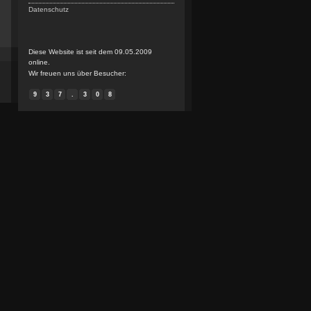
Datenschutz
Diese Website ist seit dem 09.05.2009
online.
Wir freuen uns über Besucher:
9
3
7
.
3
0
8