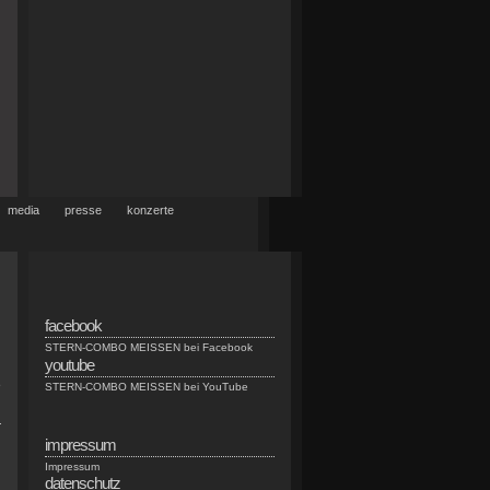
media
presse
konzerte
facebook
n
STERN-COMBO MEISSEN bei Facebook
youtube
e
STERN-COMBO MEISSEN bei YouTube
r
impressum
d
Impressum
datenschutz