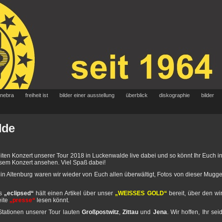
 nebra
freiheit ist
bilder einer ausstellung
überblick
diskographie
bilder
lde
ten Konzert unserer Tour 2018 in Luckenwalde live dabei und so könnt Ihr Euch i
sem Konzert ansehen. Viel Spaß dabei!
Altenburg waren wir wieder von Euch allen überwältigt, Fotos von dieser Mugg
ns
„eclipsed“
hält einen Artikel über unser
„WEISSES GOLD“
bereit, über den wi
eite
„presse“
lesen könnt.
Stationen unserer Tour lauten
Großpostwitz
,
Zittau
und
Jena
. Wir hoffen, Ihr sei