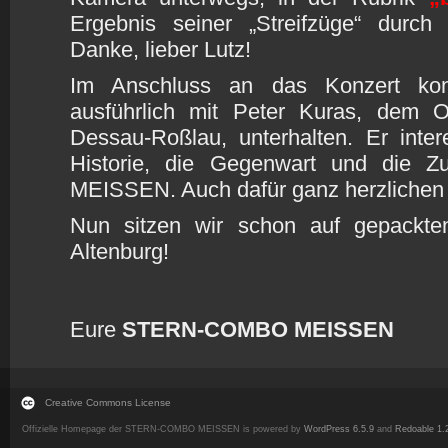
Ergebnis seiner „Streifzüge“ durch
Danke, lieber Lutz!
Im Anschluss an das Konzert ko
ausführlich mit Peter Kuras, dem O
Dessau-Roßlau, unterhalten. Er intere
Historie, die Gegenwart und die
MEISSEN. Auch dafür ganz herzlichen
Nun sitzen wir schon auf gepackte
Altenburg!
Eure
STERN-COMBO MEISSEN
Creative Commons License
Offizielle Homepage der STERN-COMBO MEISSEN is powered by
WordPress 6.5.9
and
Redoable 1.