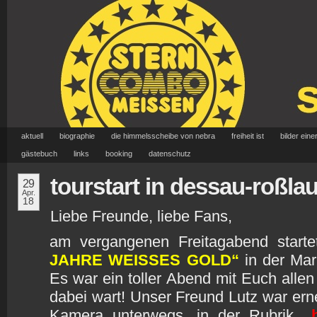
aktuell
biographie
die himmelsscheibe von nebra
freiheit ist
bilder eine
gästebuch
links
booking
datenschutz
tourstart in dessau-roßla
29
Apr.
18
Liebe Freunde, liebe Fans,
am vergangenen Freitagabend start
JAHRE WEISSES GOLD“
in der Mar
Es war ein toller Abend mit Euch allen
dabei wart! Unser Freund Lutz war er
Kamera unterwegs, in der Rubrik
„