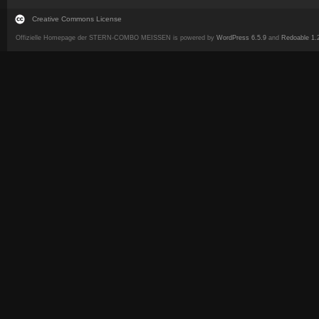
Creative Commons License
Offizielle Homepage der STERN-COMBO MEISSEN is powered by
WordPress 6.5.9
and
Redoable 1.