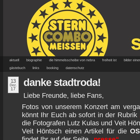
aktuell
biographie
die himmelsscheibe von nebra
freiheit ist
bilder eine
gästebuch
links
booking
datenschutz
danke stadtroda!
13
Dez.
17
Liebe Freunde, liebe Fans,
Fotos von unserem Konzert am vergan
könnt Ihr Euch ab sofort in der Rubrik
die Fotografen Lutz Kulas und Veit Hön
Veit Höntsch einen Artikel für die
OS
findet Ihr auf der Seite
„presse“
.