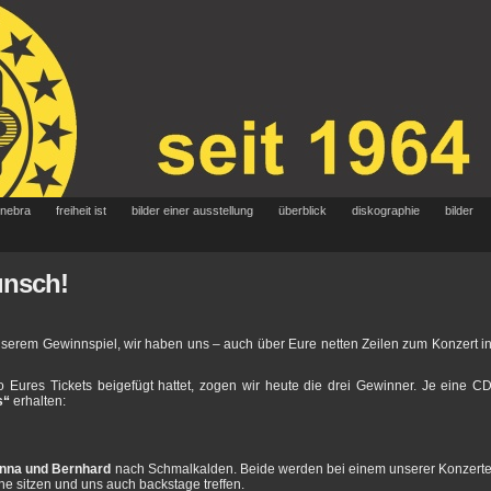
 nebra
freiheit ist
bilder einer ausstellung
überblick
diskographie
bilder
unsch!
nserem Gewinnspiel, wir haben uns – auch über Eure netten Zeilen zum Konzert i
o Eures Tickets beigefügt hattet, zogen wir heute die drei Gewinner. Je eine C
s“
erhalten:
inna und Bernhard
nach Schmalkalden. Beide werden bei einem unserer Konzert
e sitzen und uns auch backstage treffen.