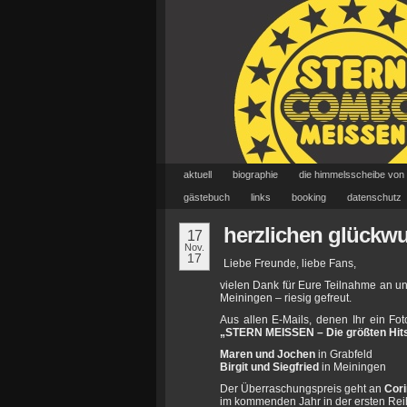
aktuell
biographie
die himmelsscheibe von
gästebuch
links
booking
datenschutz
herzlichen glückw
17
Nov.
17
Liebe Freunde, liebe Fans,
vielen Dank für Eure Teilnahme an u
Meiningen – riesig gefreut.
Aus allen E-Mails, denen Ihr ein Fot
„STERN MEISSEN – Die größten Hit
Maren und Jochen
in Grabfeld
Birgit und Siegfried
in Meiningen
Der Überraschungspreis geht an
Cor
im kommenden Jahr in der ersten Reih