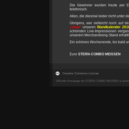
Die Gewinner wurden heute per E-M
telefonisch.
Allen, die diesmal leider nicht unte
Übrigens, wer vielleicht noch auf 
„shop“
unseren
Wandkalender 201
schönsten Live-Impressionen vergan
unserem Merchandising-Stand erhältl
Ein schönes Wochenende, bis bald u
Eure
STERN-COMBO MEISSEN
Creative Commons License
Offizielle Homepage der STERN-COMBO MEISSEN is powe