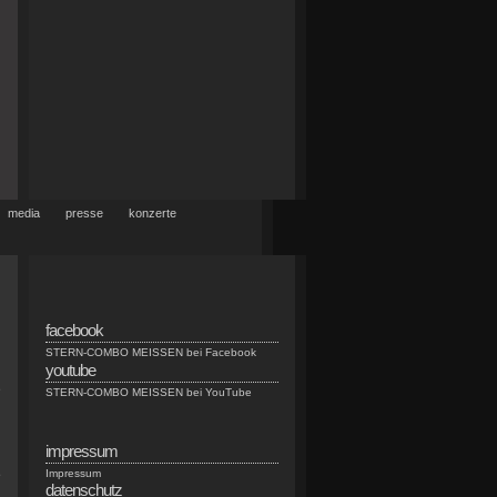
media
presse
konzerte
facebook
n
STERN-COMBO MEISSEN bei Facebook
youtube
D
STERN-COMBO MEISSEN bei YouTube
impressum
e
Impressum
datenschutz