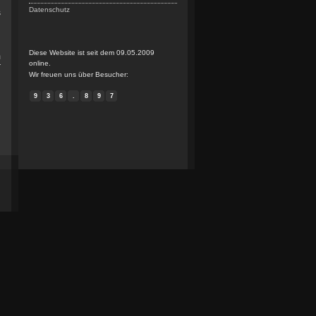
Datenschutz
s
Diese Website ist seit dem 09.05.2009
m
online.
r
Wir freuen uns über Besucher:
n
9
3
6
.
8
9
7