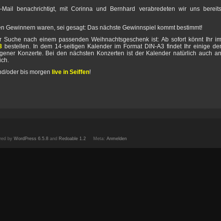
ail benachrichtigt, mit Corinna und Bernhard verabredeten wir uns bereit
r den Gewinnern waren, sei gesagt: Das nächste Gewinnspiel kommt bestimmt!
der Suche nach einem passenden Weihnachtsgeschenk ist: Ab sofort könnt Ihr i
8
bestellen. In dem 14-seitigen Kalender im Format DIN-A3 findet Ihr einige de
gener Konzerte. Bei den nächsten Konzerten ist der Kalender natürlich auch a
ich.
nd/oder bis morgen
live in Seiffen
!
red by
WordPress 6.5.8
and
Redoable 1.2
Meta:
Anmelden