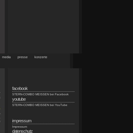
media
presse
konzerte
facebook
r
STERN-COMBO MEISSEN bei Facebook
s
youtube
STERN-COMBO MEISSEN bei YouTube
-
L
,
impressum
s
Impressum
datenschutz
.