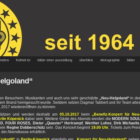
 nebra
freiheit ist
bilder einer ausstellung
überblick
diskographie
bilder
helgoland“
ielen Besuchern, Musikanten und auch uns sehr geschätzte
„Neu-Helgoland“
in de
nem Brand heimgesucht wurde. Seitdem setzen Dagmar Tabbert und ihr Team alle
2.2017 wiedereröffnen zu können.
rstützen und werden deshalb am
05.10.2017
beim
„Benefiz-Konzert für Neu
rlin Köpenick
dabei sein. Weitere Gäste des Abends werden die
MODERN SOU
ND
,
FOUR ROSES
,
Dieter „Quaster“ Hertrampf
,
Werther Lohse
,
Dirk Michaelis
wie
Regine Dobberschütz
sein. Das Konzert beginnt
19.00 Uhr
, Tickets zum Prei
 der Abendkasse erhältlich.
rokodil“
in
Berlin-Köpenick
ebenfalls ein
„Konzert für Neu-Helgoland“
geben