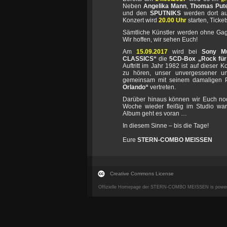
Neben
Angelika Mann
,
Thomas Put
und den
SPUTNIKS
werden dort 
Konzert wird
20.00 Uhr
starten, Ticke
Sämtliche Künstler werden ohne Gag
Wir hoffen, wir sehen Euch!
Am
15.09.2017
wird bei
Sony Mu
CLASSICS“
die
5CD-Box „Rock für
Auftritt im Jahr 1982 ist auf dieser
zu hören, unser unvergessener u
gemeinsam mit seinem damaligen 
Orlando“
vertreten.
Darüber hinaus können wir Euch noc
Woche wieder fleißig im Studio wa
Album geht es voran …
In diesem Sinne – bis die Tage!
Eure
STERN-COMBO MEISSEN
Creative Commons License
Offizielle Homepage der STERN-COMBO MEISSEN is powe