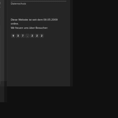
d
Datenschutz
s
.
Diese Website ist seit dem 09.05.2009
online.
Wir freuen uns über Besucher:
9
3
7
.
2
2
2