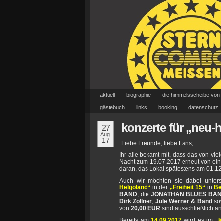
aktuell
biographie
die himmelsscheibe von
gästebuch
links
booking
datenschutz
konzerte für „neu-
27
Aug.
17
Liebe Freunde, liebe Fans,
Ihr alle bekamt mit, dass das von v
Nacht zum 19.07.2017 erneut von ei
daran, das Lokal spätestens am 01.1
Auch wir möchten sie dabei unte
Helgoland“
in der
„Freiheit 15“
in
Be
BAND
, die
JONATHAN BLUES BA
Dirk Zöllner
,
Jule Werner & Band
so
von
20,00 EUR
sind ausschließlich an
Bereits am
14.09.2017
wird es im
„K