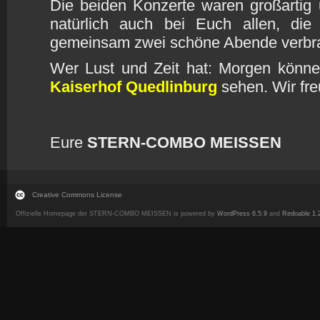
Die beiden Konzerte waren großartig
natürlich auch bei Euch allen, di
gemeinsam zwei schöne Abende verbr
Wer Lust und Zeit hat: Morgen könn
Kaiserhof
Quedlinburg
sehen. Wir fre
Eure
STERN-COMBO MEISSEN
Creative Commons License
Offizielle Homepage der STERN-COMBO MEISSEN is powered by
WordPress 6.5.9
and
Redoable 1.