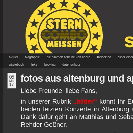
aktuell
biographie
die himmelsscheibe von nebra
freiheit ist
bilder eine
gästebuch
links
booking
datenschutz
fotos aus altenburg und 
05
Mai
17
Liebe Freunde, liebe Fans,
in unserer Rubrik
„bilder“
könnt Ihr E
beiden letzten Konzerte in Altenbur
Dank dafür geht an Matthias und Sebas
Rehder-Geßner.