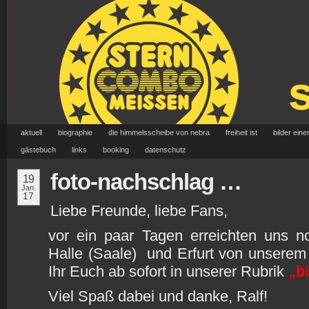
aktuell
biographie
die himmelsscheibe von nebra
freiheit ist
bilder eine
gästebuch
links
booking
datenschutz
foto-nachschlag …
19
Jan.
17
Liebe Freunde, liebe Fans,
vor ein paar Tagen erreichten uns n
Halle (Saale) und Erfurt von unserem
Ihr Euch ab sofort in unserer Rubrik
„b
Viel Spaß dabei und danke, Ralf!