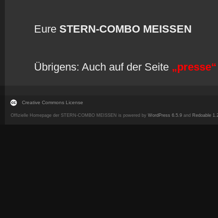
Eure
STERN-COMBO MEISSEN
Übrigens: Auch auf der Seite
„presse“
Creative Commons License
Offizielle Homepage der STERN-COMBO MEISSEN is powered by
WordPress 6.5.9
and
Redoable 1.