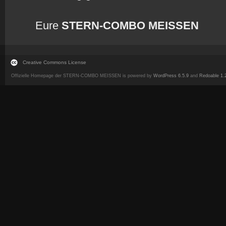
Eure
STERN-COMBO MEISSEN
Creative Commons License
Offizielle Homepage der STERN-COMBO MEISSEN is powered by
WordPress 6.5.9
and
Redoable 1.