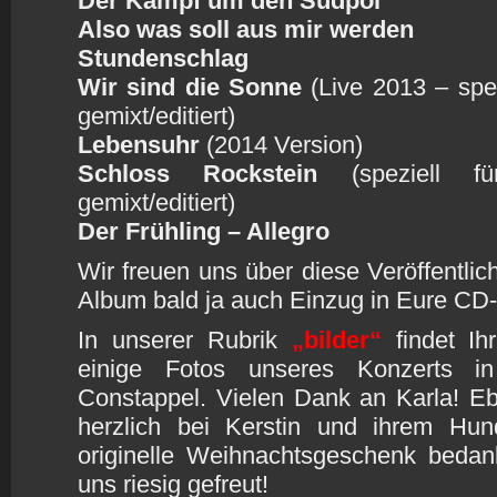
Der Kampf um den Südpol
Also was soll aus mir werden
Stundenschlag
Wir sind die Sonne
(Live 2013 – spez
gemixt/editiert)
Lebensuhr
(2014 Version)
Schloss Rockstein
(speziell f
gemixt/editiert)
Der Frühling – Allegro
Wir freuen uns über diese Veröffentlich
Album bald ja auch Einzug in Eure 
In unserer Rubrik
„bilder“
findet Ih
einige Fotos unseres Konzerts in
Constappel. Vielen Dank an Karla! E
herzlich bei Kerstin und ihrem Hun
originelle Weihnachtsgeschenk bedank
uns riesig gefreut!