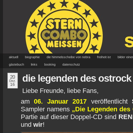
aktuell
biographie
die himmelsscheibe von nebra
freiheit ist
bilder eine
gästebuch
links
booking
datenschutz
die legenden des ostrock 
20
Dez.
16
Liebe Freunde, liebe Fans,
am
06. Januar 2017
veröffentlicht
Sampler namens
„Die Legenden des 
Partie auf dieser Doppel-CD sind
REN
und
wir
!