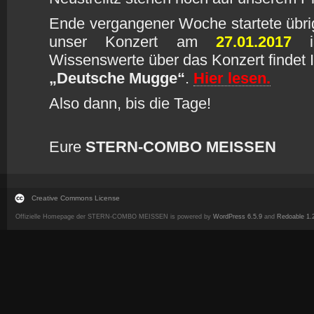
Ende vergangener Woche startete übri
unser Konzert am
27.01.2017
Wissenswerte über das Konzert findet 
„Deutsche Mugge“
.
Hier lesen.
Also dann, bis die Tage!
Eure
STERN-COMBO MEISSEN
Creative Commons License
Offizielle Homepage der STERN-COMBO MEISSEN is powered by
WordPress 6.5.9
and
Redoable 1.