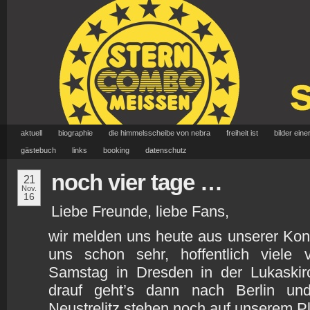
aktuell
biographie
die himmelsscheibe von nebra
freiheit ist
bilder eine
gästebuch
links
booking
datenschutz
noch vier tage …
21
Nov.
16
Liebe Freunde, liebe Fans,
wir melden uns heute aus unserer Kon
uns schon sehr, hoffentlich vie
Samstag in Dresden in der Lukaski
drauf geht’s dann nach Berlin un
Neustrelitz stehen noch auf unserem Pl