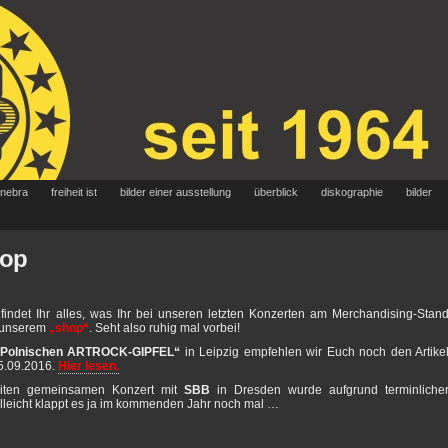
 nebra
freiheit ist
bilder einer ausstellung
überblick
diskographie
bilder
hop
indet Ihr alles, was Ihr bei unseren letzten Konzerten am Merchandising-Stan
n unserem
„shop“
. Seht also ruhig mal vorbei!
-Polnischen ARTROCK-GIPFEL“
in Leipzig empfehlen wir Euch noch den Artike
.09.2016.
Hier lesen.
eiten gemeinsamen Konzert mit
SBB
in Dresden wurde aufgrund terminliche
ielleicht klappt es ja im kommenden Jahr noch mal …