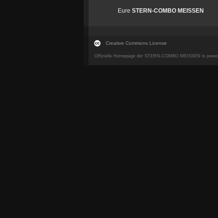
Eure
STERN-COMBO MEISSEN
Creative Commons License
Offizielle Homepage der STERN-COMBO MEISSEN is powe