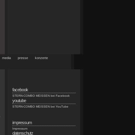
media
presse
konzerte
facebook
d
STERN-COMBO MEISSEN bei Facebook
youtube
l
STERN-COMBO MEISSEN bei YouTube
r
impressum
Impressum
datenschutz