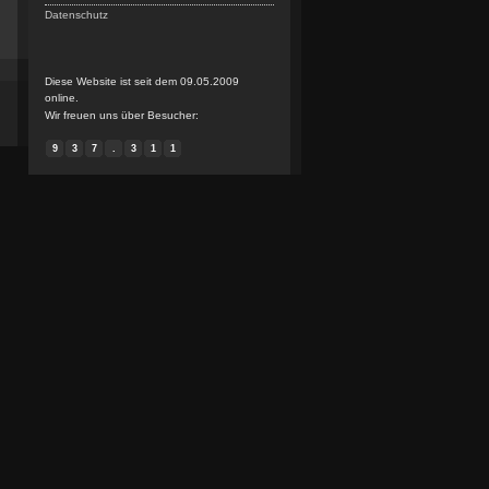
Datenschutz
Diese Website ist seit dem 09.05.2009
online.
Wir freuen uns über Besucher:
9
3
7
.
3
1
1