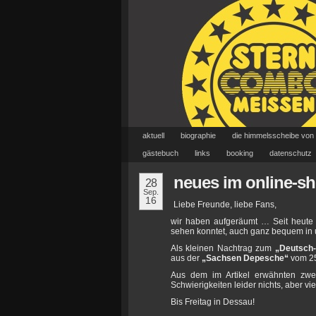
aktuell
biographie
die himmelsscheibe von
gästebuch
links
booking
datenschutz
neues im online-s
28
Sep.
16
Liebe Freunde, liebe Fans,
wir haben aufgeräumt … Seit heute f
sehen konntet, auch ganz bequem i
Als kleinen Nachtrag zum
„Deutsch
aus der
„Sachsen Depesche“
vom 25
Aus dem im Artikel erwähnten zw
Schwierigkeiten leider nichts, aber v
Bis Freitag in Dessau!