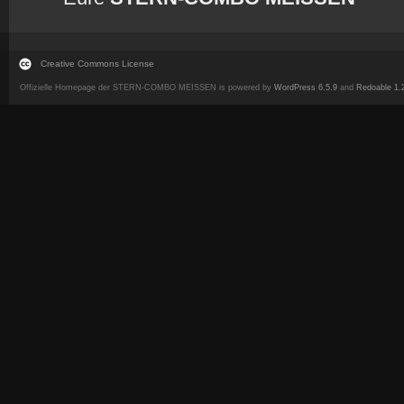
Creative Commons License
Offizielle Homepage der STERN-COMBO MEISSEN is powered by
WordPress 6.5.9
and
Redoable 1.