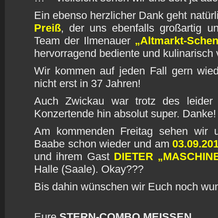
Ein ebenso herzlicher Dank geht natür
Preiß
, der uns ebenfalls großartig u
Team der Ilmenauer
„Altmarkt-Sche
hervorragend bediente und kulinarisc
Wir kommen auf jeden Fall gern wie
nicht erst in 37 Jahren!
Auch Zwickau war trotz des leide
Konzertende hin absolut super. Danke!
Am kommenden Freitag sehen wir un
Baabe schon wieder und am
03.09.20
und ihrem Gast
DIETER „MASCHINE
Halle (Saale). Okay???
Bis dahin wünschen wir Euch noch w
Eure
STERN-COMBO MEISSEN