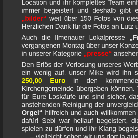
Location und ihr komplettes Team ein
immer begeistert und deshalb gibt e
„bilder“
weit über 150 Fotos von die
Herzlichen Dank für die Fotos an Lutz 
Auch die Ilmenauer Lokalpresse
„F
vergangenen Montag über unser Konzert
in unserer Kategorie
„presse“
ansehen
Den Erlös der Verlosung unseres Wer
ein wenig auf, unser Mike wird ihn 
250,00 Euro
in den kommenden
Kirchengemeinde übergeben können. 
für Eure Loskäufe und sind sicher, da
anstehenden Reinigung der unvergleic
Orgel“
hilfreich und auch willkommen 
dafür! Sebi war hellauf begeistert, di
spielen zu dürfen und ihr Klang begeis
… – vielleicht sehen wir uns dort ja au