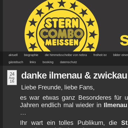
aktuell
biographie
die himmelsscheibe von nebra
freiheit ist
bilder eine
gästebuch
links
booking
datenschutz
danke ilmenau & zwickau
24
Aug.
16
Liebe Freunde, liebe Fans,
es war etwas ganz Besonderes für uns
Jahren endlich mal wieder in
Ilmenau
…
Ihr wart ein tolles Publikum, die
St