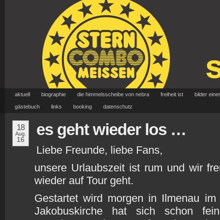
aktuell
biographie
die himmelsscheibe von nebra
freiheit ist
bilder eine
gästebuch
links
booking
datenschutz
es geht wieder los …
18
Aug.
16
Liebe Freunde, liebe Fans,
unsere Urlaubszeit ist rum und wir fr
wieder auf Tour geht.
Gestartet wird morgen in Ilmenau im
Jakobuskirche hat sich schon fei