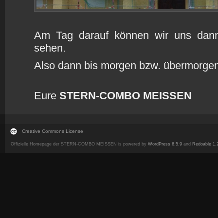
Am Tag darauf können wir uns dann
sehen.
Also dann bis morgen bzw. übermorgen
Eure
STERN-COMBO MEISSEN
Creative Commons License
Offizielle Homepage der STERN-COMBO MEISSEN is powered by
WordPress 6.5.9
and
Redoable 1.