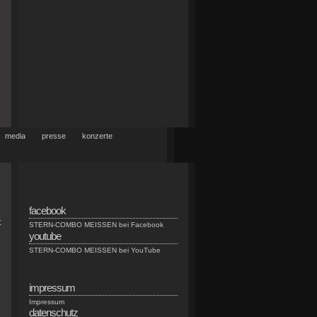
media
presse
konzerte
facebook
t
STERN-COMBO MEISSEN bei Facebook
n
youtube
STERN-COMBO MEISSEN bei YouTube
d
h
impressum
Impressum
datenschutz