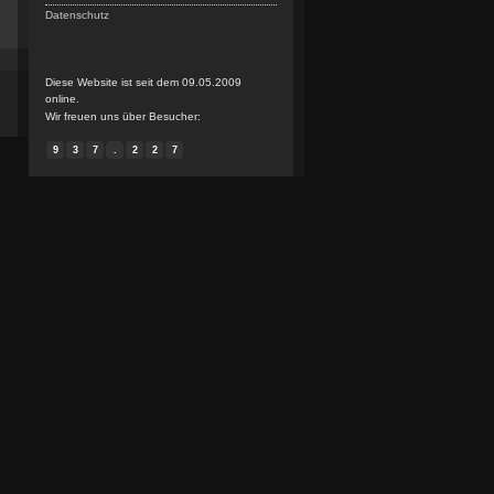
Datenschutz
Diese Website ist seit dem 09.05.2009
online.
Wir freuen uns über Besucher:
9
3
7
.
2
2
7