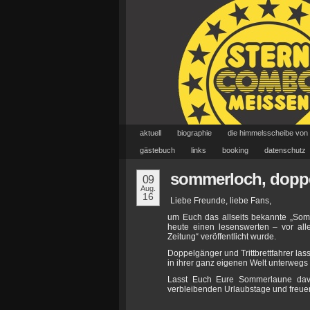
aktuell
biographie
die himmelsscheibe von
gästebuch
links
booking
datenschutz
sommerloch, doppel
09
Aug.
16
Liebe Freunde, liebe Fans,
um Euch das allseits bekannte „Somm
heute einen lesenswerten – vor alle
Zeitung“ veröffentlicht wurde.
Doppelgänger und Trittbrettfahrer lass
in ihrer ganz eigenen Welt unterweg
Lasst Euch Eure Sommerlaune davo
verbleibenden Urlaubstage und freu