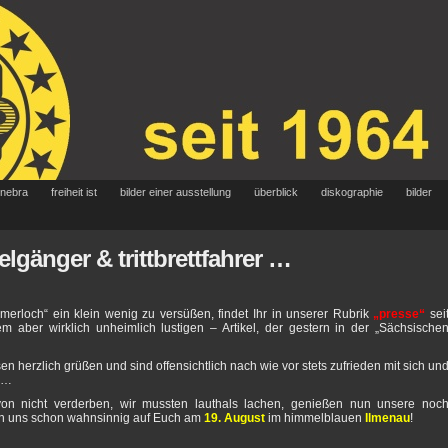
 nebra
freiheit ist
bilder einer ausstellung
überblick
diskographie
bilder
gänger & trittbrettfahrer …
erloch“ ein klein wenig zu versüßen, findet Ihr in unserer Rubrik
„presse“
sei
m aber wirklich unheimlich lustigen – Artikel, der gestern in der „Sächsische
en herzlich grüßen und sind offensichtlich nach wie vor stets zufrieden mit sich un
s …
n nicht verderben, wir mussten lauthals lachen, genießen nun unsere noc
en uns schon wahnsinnig auf Euch am
19. August
im himmelblauen
Ilmenau
!