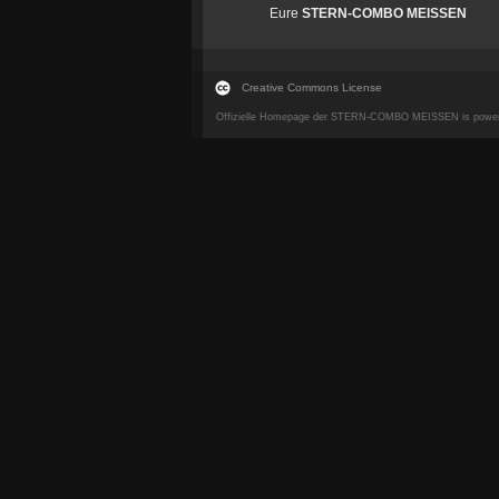
Eure
STERN-COMBO MEISSEN
Creative Commons License
Offizielle Homepage der STERN-COMBO MEISSEN is powe