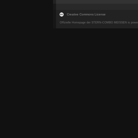
Creative Commons License
Offizielle Homepage der STERN-COMBO MEISSEN is powe