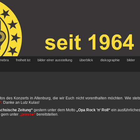
 nebra
freiheit ist
bilder einer ausstellung
überblick
diskographie
bilder
tos des Konzerts in Altenburg, die wir Euch nicht vorenthalten möchten. Wie stet
“
. Danke an Lutz Kulas!
chsische Zeitung“
gestern unter dem Motto
„Opa Rock ’n‘ Roll“
ein ausführliche
h gern unter
„presse“
bereitstellen.