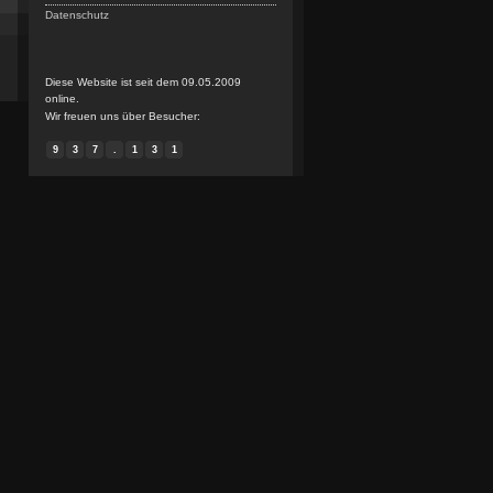
Datenschutz
Diese Website ist seit dem 09.05.2009
online.
Wir freuen uns über Besucher:
9
3
7
.
1
3
1