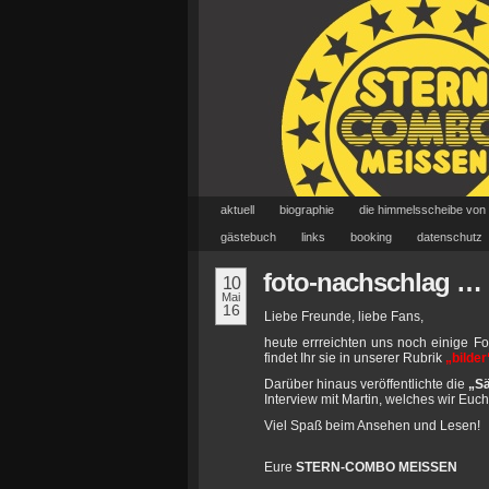
aktuell
biographie
die himmelsscheibe von
gästebuch
links
booking
datenschutz
foto-nachschlag …
10
Mai
16
Liebe Freunde, liebe Fans,
heute errreichten uns noch einige Fo
findet Ihr sie in unserer Rubrik
„bilder
Darüber hinaus veröffentlichte die
„Sä
Interview mit Martin, welches wir Euc
Viel Spaß beim Ansehen und Lesen!
Eure
STERN-COMBO MEISSEN