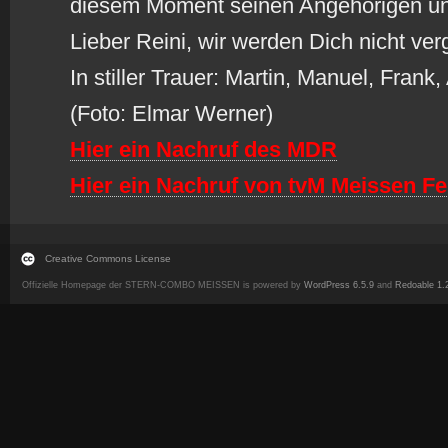
diesem Moment seinen Angehörigen un
Lieber Reini, wir werden Dich nicht ve
In stiller Trauer: Martin, Manuel, Frank
(Foto: Elmar Werner)
Hier ein Nachruf des MDR
Hier ein Nachruf von tvM Meissen F
Creative Commons License
Offizielle Homepage der STERN-COMBO MEISSEN is powered by
WordPress 6.5.9
and
Redoable 1.