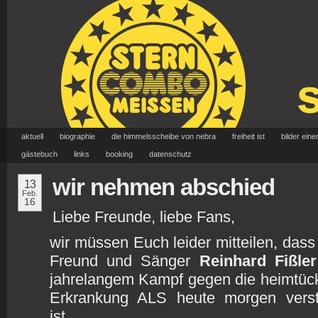
aktuell
biographie
die himmelsscheibe von nebra
freiheit ist
bilder eine
gästebuch
links
booking
datenschutz
wir nehmen abschied
13
Feb.
16
Liebe Freunde, liebe Fans,
wir müssen Euch leider mitteilen, dass
Freund und Sänger
Reinhard Fißler
jahrelangem Kampf gegen die heimtüc
Erkrankung ALS heute morgen verst
ist.