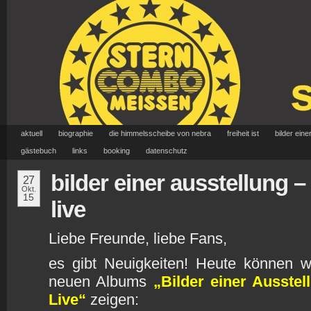
aktuell
biographie
die himmelsscheibe von nebra
freiheit ist
bilder eine
gästebuch
links
booking
datenschutz
bilder einer ausstellung –
27
Okt.
15
live
Liebe Freunde, liebe Fans,
es gibt Neuigkeiten! Heute können 
neuen Albums
„Bilder einer Ausste
Live“
zeigen: