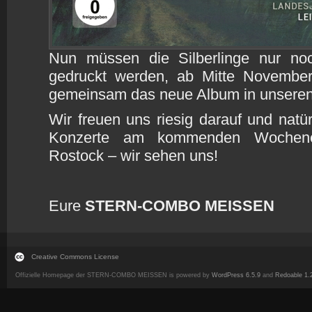
Nun müssen die Silberlinge nur no
gedruckt werden, ab Mitte November
gemeinsam das neue Album in unsere
Wir freuen uns riesig darauf und natü
Konzerte am kommenden Wochene
Rostock – wir sehen uns!
Eure
STERN-COMBO MEISSEN
Creative Commons License
Offizielle Homepage der STERN-COMBO MEISSEN is powered by
WordPress 6.5.9
and
Redoable 1.