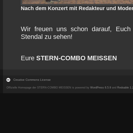
Nach dem Konzert mit Redakteur und Moder
Wir freuen uns schon darauf, Euc
Stendal zu sehen!
Eure
STERN-COMBO MEISSEN
Creative Commons License
Offizielle Homepage der STERN-COMBO MEISSEN is powered by
WordPress 6.5.9
and
Redoable 1.