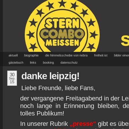
aktuell
biographie
die himmelsscheibe von nebra
freiheit ist
bilder eine
gästebuch
links
booking
datenschutz
danke leipzig!
30
Sep.
15
Liebe Freunde, liebe Fans,
der vergangene Freitagabend in der Lei
noch lange in Erinnerung bleiben, d
tolles Publikum!
In unserer Rubrik
„presse“
gibt es übe